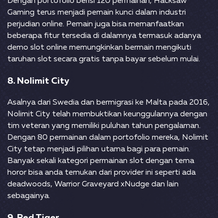
Dengan portofolio berisi 120 permainan, Hacksaw
Gaming terus menjadi pemain kunci dalam industri
perjudian online. Pemain juga bisa memanfaatkan
beberapa fitur tersedia di dalamnya termasuk adanya
demo slot online memungkinkan bermain mengikuti
taruhan slot secara gratis tanpa bayar sebelum mulai.
8. Nolimit City
Asalnya dari Swedia dan bermigrasi ke Malta pada 2016,
Nolimit City telah membuktikan keunggulannya dengan
tim veteran yang memiliki puluhan tahun pengalaman.
Dengan 80 permainan dalam portofolio mereka, Nolimit
City tetap menjadi pilihan utama bagi para pemain.
Banyak sekali kategori permainan slot dengan tema
horor bisa anda temukan dari provider ini seperti ada
deadwoods, Warrior Graveyard xNudge dan lain
sebagainya.
9. Red Tiger