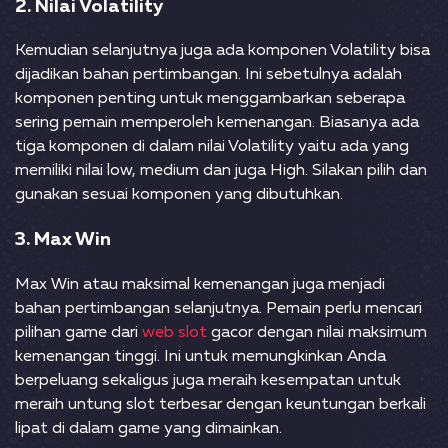
2. Nilai Volatility
Kemudian selanjutnya juga ada komponen Volatility bisa
dijadikan bahan pertimbangan. Ini sebetulnya adalah
komponen penting untuk menggambarkan seberapa
sering pemain memperoleh kemenangan. Biasanya ada
tiga komponen di dalam nilai Volatility yaitu ada yang
memiliki nilai low, medium dan juga High. Silakan pilih dan
gunakan sesuai komponen yang dibutuhkan.
3. Max Win
Max Win atau maksimal kemenangan juga menjadi
bahan pertimbangan selanjutnya. Pemain perlu mencari
pilihan game dari
web slot
gacor dengan nilai maksimum
kemenangan tinggi. Ini untuk memungkinkan Anda
berpeluang sekaligus juga meraih kesempatan untuk
meraih untung slot terbesar dengan keuntungan berkali
lipat di dalam game yang dimainkan.