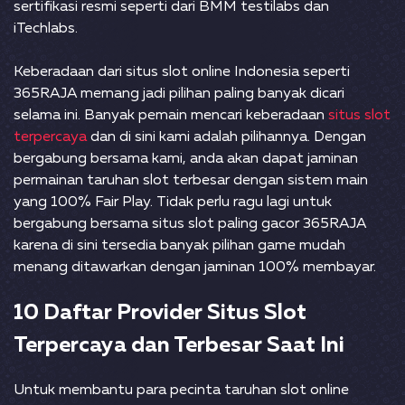
sertifikasi resmi seperti dari BMM testilabs dan
iTechlabs.
Keberadaan dari situs slot online Indonesia seperti
365RAJA memang jadi pilihan paling banyak dicari
selama ini. Banyak pemain mencari keberadaan
situs slot
terpercaya
dan di sini kami adalah pilihannya. Dengan
bergabung bersama kami, anda akan dapat jaminan
permainan taruhan slot terbesar dengan sistem main
yang 100% Fair Play. Tidak perlu ragu lagi untuk
bergabung bersama situs slot paling gacor 365RAJA
karena di sini tersedia banyak pilihan game mudah
menang ditawarkan dengan jaminan 100% membayar.
10 Daftar Provider Situs Slot
Terpercaya dan Terbesar Saat Ini
Untuk membantu para pecinta taruhan slot online