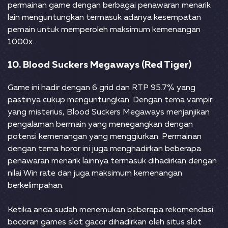
permainan game dengan berbagai penawaran menarik
lain menguntungkan termasuk adanya kesempatan
pemain untuk memperoleh maksimum kemenangan
1000x.
10. Blood Suckers Megaways (Red Tiger)
Game ini hadir dengan 6 grid dan RTP 95.7% yang
pastinya cukup menguntungkan. Dengan tema vampir
yang misterius, Blood Suckers Megaways menjanjikan
pengalaman bermain yang menegangkan dengan
potensi kemenangan yang menggiurkan. Permainan
dengan tema horor ini juga menghadirkan beberapa
penawaran menarik lainnya termasuk dihadirkan dengan
nilai Win rate dan juga maksimum kemenangan
berkelimpahan.
Ketika anda sudah menemukan beberapa rekomendasi
bocoran games slot gacor dihadirkan oleh situs slot