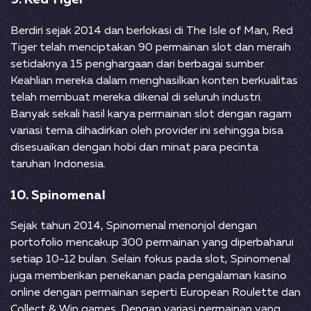
Berdiri sejak 2014 dan berlokasi di The Isle of Man, Red
Tiger telah menciptakan 90 permainan slot dan meraih
setidaknya 15 penghargaan dari berbagai sumber.
Keahlian mereka dalam menghasilkan konten berkualitas
telah membuat mereka dikenal di seluruh industri.
Banyak sekali hasil karya permainan slot dengan ragam
variasi tema dihadirkan oleh provider ini sehingga bisa
disesuaikan dengan hobi dan minat para pecinta
taruhan Indonesia.
10. Spinomenal
Sejak tahun 2014, Spinomenal menonjol dengan
portofolio mencakup 300 permainan yang diperbaharui
setiap 10-12 bulan. Selain fokus pada slot, Spinomenal
juga memberikan penekanan pada pengalaman kasino
online dengan permainan seperti European Roulette dan
Collect & Win games. Dengan variasi permainan yang