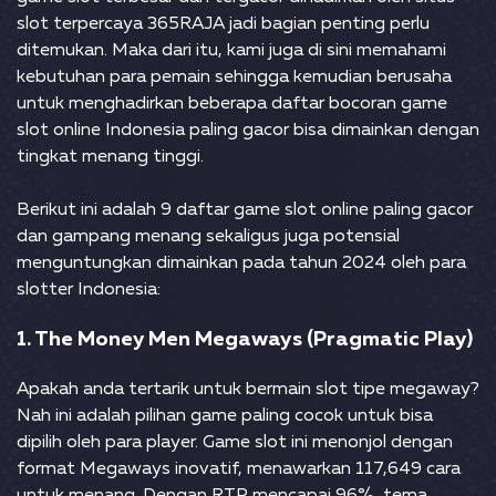
slot terpercaya 365RAJA jadi bagian penting perlu
ditemukan. Maka dari itu, kami juga di sini memahami
kebutuhan para pemain sehingga kemudian berusaha
untuk menghadirkan beberapa daftar bocoran game
slot online Indonesia paling gacor bisa dimainkan dengan
tingkat menang tinggi.
Berikut ini adalah 9 daftar game slot online paling gacor
dan gampang menang sekaligus juga potensial
menguntungkan dimainkan pada tahun 2024 oleh para
slotter Indonesia:
1. The Money Men Megaways (Pragmatic Play)
Apakah anda tertarik untuk bermain slot tipe megaway?
Nah ini adalah pilihan game paling cocok untuk bisa
dipilih oleh para player. Game slot ini menonjol dengan
format Megaways inovatif, menawarkan 117,649 cara
untuk menang. Dengan RTP mencapai 96%, tema