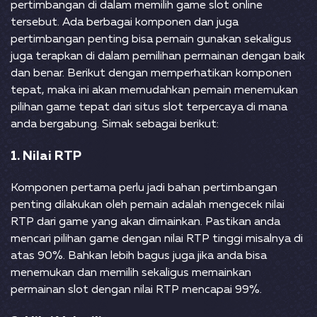
pertimbangan di dalam memilih game slot online
tersebut. Ada berbagai komponen dan juga
pertimbangan penting bisa pemain gunakan sekaligus
juga terapkan di dalam pemilihan permainan dengan baik
dan benar. Berikut dengan memperhatikan komponen
tepat, maka ini akan memudahkan pemain menemukan
pilihan game tepat dari situs slot terpercaya di mana
anda bergabung. Simak sebagai berikut:
1. Nilai RTP
Komponen pertama perlu jadi bahan pertimbangan
penting dilakukan oleh pemain adalah mengecek nilai
RTP dari game yang akan dimainkan. Pastikan anda
mencari pilihan game dengan nilai RTP tinggi misalnya di
atas 90%. Bahkan lebih bagus juga jika anda bisa
menemukan dan memilih sekaligus memainkan
permainan slot dengan nilai RTP mencapai 99%.