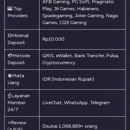
AFB Gaming, PG Soft, Pragmatic
🎰 Top
Play, Jili Games, Habanero,
Providers
Spadegaming, Joker Gaming, Naga
Games, CQ9 Gaming
💱Minimal
Rp10.000
Deposit
💳Metode
QRIS, eWallet, Bank Transfer, Pulsa,
Deposit
Cryptocurrency
💲Mata
IDR (Indonesian Rupiah)
Uang
☝Layanan
Member
LiveChat, WhatsApp, Telegram
24/7
⭐Review
Disukai 1,068,889+ orang