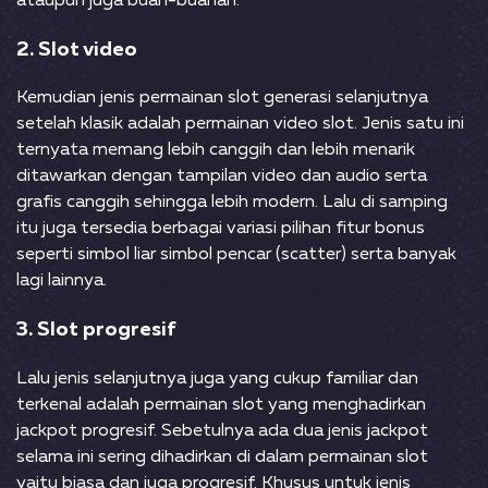
ataupun juga buah-buahan.
2. Slot video
Kemudian jenis permainan slot generasi selanjutnya
setelah klasik adalah permainan video slot. Jenis satu ini
ternyata memang lebih canggih dan lebih menarik
ditawarkan dengan tampilan video dan audio serta
grafis canggih sehingga lebih modern. Lalu di samping
itu juga tersedia berbagai variasi pilihan fitur bonus
seperti simbol liar simbol pencar (scatter) serta banyak
lagi lainnya.
3. Slot progresif
Lalu jenis selanjutnya juga yang cukup familiar dan
terkenal adalah permainan slot yang menghadirkan
jackpot progresif. Sebetulnya ada dua jenis jackpot
selama ini sering dihadirkan di dalam permainan slot
yaitu biasa dan juga progresif. Khusus untuk jenis