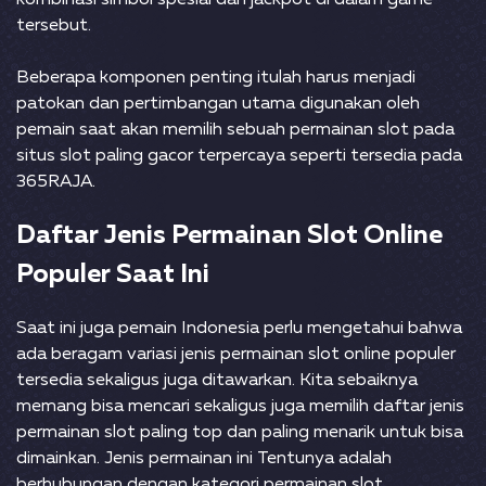
tersebut.
Beberapa komponen penting itulah harus menjadi
patokan dan pertimbangan utama digunakan oleh
pemain saat akan memilih sebuah permainan slot pada
situs slot paling gacor terpercaya seperti tersedia pada
365RAJA.
Daftar Jenis Permainan Slot Online
Populer Saat Ini
Saat ini juga pemain Indonesia perlu mengetahui bahwa
ada beragam variasi jenis permainan slot online populer
tersedia sekaligus juga ditawarkan. Kita sebaiknya
memang bisa mencari sekaligus juga memilih daftar jenis
permainan slot paling top dan paling menarik untuk bisa
dimainkan. Jenis permainan ini Tentunya adalah
berhubungan dengan kategori permainan slot