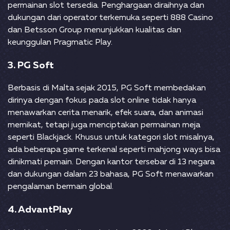
permainan slot tersedia. Penghargaan diraihnya dan
dukungan dari operator terkemuka seperti 888 Casino
dan Betsson Group menunjukkan kualitas dan
keunggulan Pragmatic Play.
3. PG Soft
Berbasis di Malta sejak 2015, PG Soft membedakan
dirinya dengan fokus pada slot online tidak hanya
menawarkan cerita menarik, efek suara, dan animasi
memikat, tetapi juga menciptakan permainan meja
seperti Blackjack. Khusus untuk kategori slot misalnya,
ada beberapa game terkenal seperti mahjong ways bisa
dinikmati pemain. Dengan kantor tersebar di 13 negara
dan dukungan dalam 23 bahasa, PG Soft menawarkan
pengalaman bermain global.
4. AdvantPlay