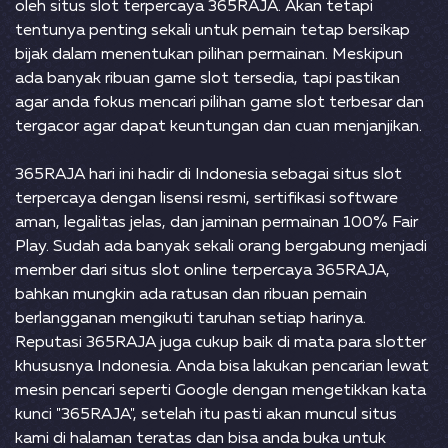
oleh situs slot terpercaya 365RAJA. Akan tetapi
tentunya penting sekali untuk pemain tetap bersikap
bijak dalam menentukan pilihan permainan. Meskipun
ada banyak ribuan game slot tersedia, tapi pastikan
agar anda fokus mencari pilihan game slot terbesar dan
tergacor agar dapat keuntungan dan cuan menjanjikan.
365RAJA hari ini hadir di Indonesia sebagai situs slot
terpercaya dengan lisensi resmi, sertifikasi software
aman, legalitas jelas, dan jaminan permainan 100% Fair
Play. Sudah ada banyak sekali orang bergabung menjadi
member dari situs slot online terpercaya 365RAJA,
bahkan mungkin ada ratusan dan ribuan pemain
berlangganan mengikuti taruhan setiap harinya.
Reputasi 365RAJA juga cukup baik di mata para slotter
khususnya Indonesia. Anda bisa lakukan pencarian lewat
mesin pencari seperti Google dengan mengetikkan kata
kunci "365RAJA", setelah itu pasti akan muncul situs
kami di halaman teratas dan bisa anda buka untuk